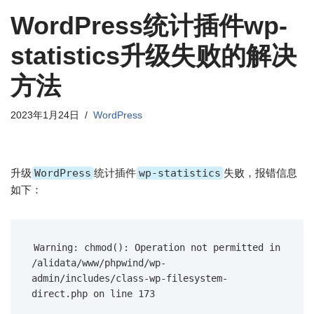
WordPress统计插件wp-
statistics升级失败的解决
方法
2023年1月24日
WordPress
升级
WordPress
统计插件
wp-statistics
失败，报错信息
如下：
Warning: chmod(): Operation not permitted in 
/alidata/www/phpwind/wp-
admin/includes/class-wp-filesystem-
direct.php on line 173
