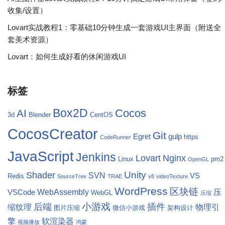
收集/设置）
Lovart实战教程1：零基础10分钟生成一套游戏UI主界面（附送全
套美术资源）
Lovart：如何生成好看的休闲游戏UI
标签
Box2D
Cocos
AI
3d
Blender
CentOS
CocosCreator
Git
Egret
gulp
https
CodeRunner
JavaScript
Jenkins
Lovart
Nginx
Linux
pm2
OpenGL
Unity
Shader
SVN
VS
Redis
SourceTree
TRAE
v8
videoTexture
WordPress
区块链
WebAssembly
压
VSCode
WebGL
压缩
小游戏
后端
插件
缩纹理
物理引
图片压缩
微信小游戏
架构设计
擎
软渲染器
视频播放
鸿蒙