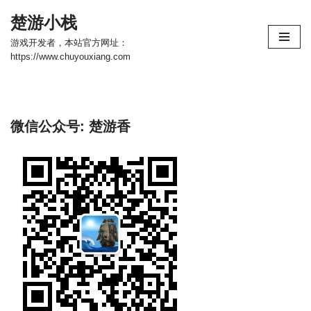
楚游小栈
跳
游戏开发者，本站官方网址：
至
https://www.chuyouxiang.com
正
文
微信公众号: 楚游香