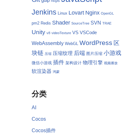
gulp
https
Jenkins
Lovart
Nginx
Linux
OpenGL
Shader
SVN
pm2
Redis
SourceTree
TRAE
Unity
VS
VSCode
v8
videoTexture
WordPress
区
WebAssembly
WebGL
块链
小游戏
后端
压缩纹理
图片压缩
压缩
插件
物理引擎
微信小游戏
架构设计
视频播放
软渲染器
鸿蒙
分类
AI
Cocos
Cocos插件