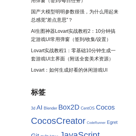
用弹窗（签到/每日任务）
国产大模型明明参数很强，为什么用起来
总感觉”差点意思”？
AI生图神器Lovart实战教程2：10分钟搞
定游戏UI常用弹窗（签到/收集/设置）
Lovart实战教程1：零基础10分钟生成一
套游戏UI主界面（附送全套美术资源）
Lovart：如何生成好看的休闲游戏UI
标签
Box2D
Cocos
AI
3d
Blender
CentOS
CocosCreator
Egret
CodeRunner
JavaScript
Git