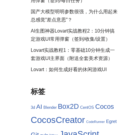
用弹窗（签到/每日任务）
国产大模型明明参数很强，为什么用起来
总感觉”差点意思”？
AI生图神器Lovart实战教程2：10分钟搞
定游戏UI常用弹窗（签到/收集/设置）
Lovart实战教程1：零基础10分钟生成一
套游戏UI主界面（附送全套美术资源）
Lovart：如何生成好看的休闲游戏UI
标签
Box2D
Cocos
AI
3d
Blender
CentOS
CocosCreator
Egret
CodeRunner
JavaScript
Git