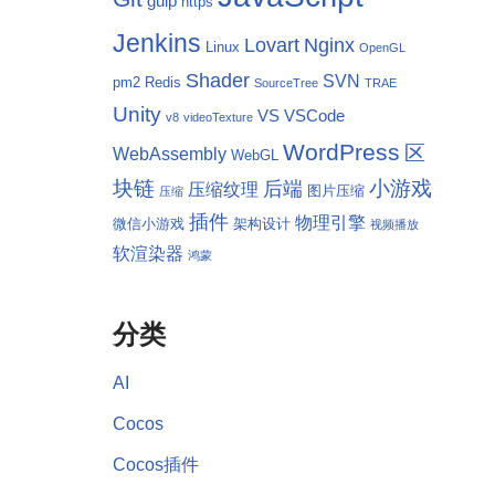
gulp
https
Jenkins
Lovart
Nginx
Linux
OpenGL
Shader
SVN
pm2
Redis
SourceTree
TRAE
Unity
VS
VSCode
v8
videoTexture
WordPress
区
WebAssembly
WebGL
块链
小游戏
后端
压缩纹理
图片压缩
压缩
插件
物理引擎
微信小游戏
架构设计
视频播放
软渲染器
鸿蒙
分类
AI
Cocos
Cocos插件