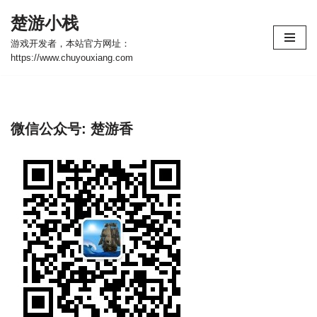
楚游小栈
跳
游戏开发者，本站官方网址：
至
https://www.chuyouxiang.com
正
文
微信公众号: 楚游香