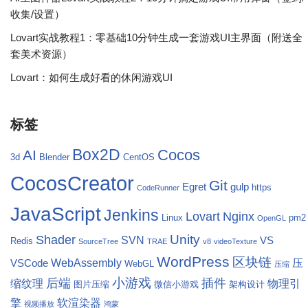
收集/设置）
Lovart实战教程1：零基础10分钟生成一套游戏UI主界面（附送全
套美术资源）
Lovart：如何生成好看的休闲游戏UI
标签
Box2D
Cocos
AI
3d
Blender
CentOS
CocosCreator
Git
Egret
gulp
https
CodeRunner
JavaScript
Jenkins
Lovart
Nginx
Linux
pm2
OpenGL
Unity
Shader
SVN
VS
Redis
SourceTree
TRAE
v8
videoTexture
WordPress
区块链
WebAssembly
压
VSCode
WebGL
压缩
小游戏
后端
插件
缩纹理
物理引
图片压缩
微信小游戏
架构设计
擎
软渲染器
视频播放
鸿蒙