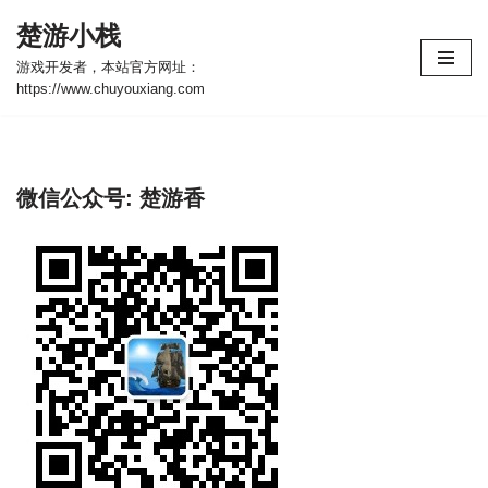
楚游小栈
跳
游戏开发者，本站官方网址：
至
https://www.chuyouxiang.com
正
文
微信公众号: 楚游香