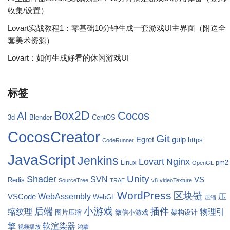
收集/设置）
Lovart实战教程1：零基础10分钟生成一套游戏UI主界面（附送全
套美术资源）
Lovart：如何生成好看的休闲游戏UI
标签
Box2D
Cocos
AI
3d
Blender
CentOS
CocosCreator
Git
Egret
gulp
https
CodeRunner
JavaScript
Jenkins
Lovart
Nginx
Linux
pm2
OpenGL
Unity
Shader
SVN
VS
Redis
SourceTree
TRAE
v8
videoTexture
WordPress
区块链
WebAssembly
压
VSCode
WebGL
压缩
小游戏
后端
插件
缩纹理
物理引
图片压缩
微信小游戏
架构设计
擎
软渲染器
视频播放
鸿蒙