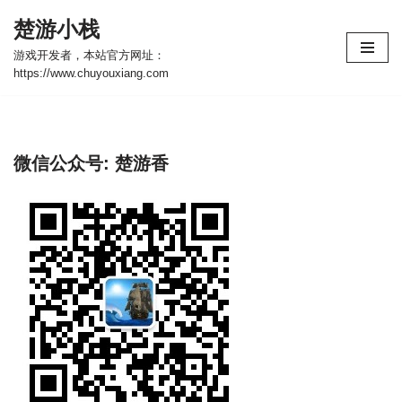
楚游小栈
跳
游戏开发者，本站官方网址：
至
https://www.chuyouxiang.com
正
文
微信公众号: 楚游香