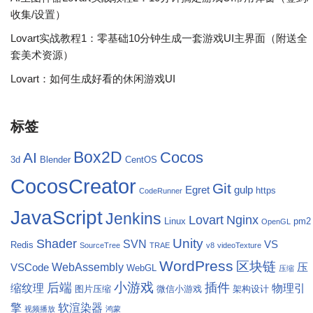
收集/设置）
Lovart实战教程1：零基础10分钟生成一套游戏UI主界面（附送全
套美术资源）
Lovart：如何生成好看的休闲游戏UI
标签
Box2D
Cocos
AI
3d
Blender
CentOS
CocosCreator
Git
Egret
gulp
https
CodeRunner
JavaScript
Jenkins
Lovart
Nginx
Linux
pm2
OpenGL
Unity
Shader
SVN
VS
Redis
SourceTree
TRAE
v8
videoTexture
WordPress
区块链
WebAssembly
压
VSCode
WebGL
压缩
小游戏
后端
插件
缩纹理
物理引
图片压缩
微信小游戏
架构设计
擎
软渲染器
视频播放
鸿蒙