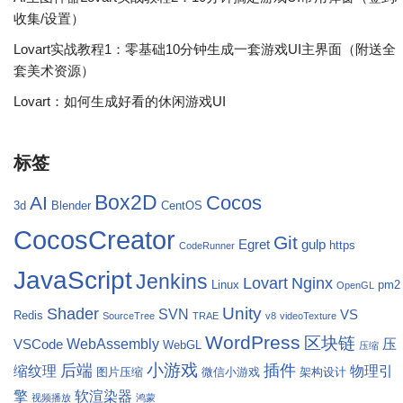
收集/设置）
Lovart实战教程1：零基础10分钟生成一套游戏UI主界面（附送全
套美术资源）
Lovart：如何生成好看的休闲游戏UI
标签
Box2D
Cocos
AI
3d
Blender
CentOS
CocosCreator
Git
Egret
gulp
https
CodeRunner
JavaScript
Jenkins
Lovart
Nginx
Linux
pm2
OpenGL
Unity
Shader
SVN
VS
Redis
SourceTree
TRAE
v8
videoTexture
WordPress
区块链
WebAssembly
压
VSCode
WebGL
压缩
小游戏
后端
插件
缩纹理
物理引
图片压缩
微信小游戏
架构设计
擎
软渲染器
视频播放
鸿蒙