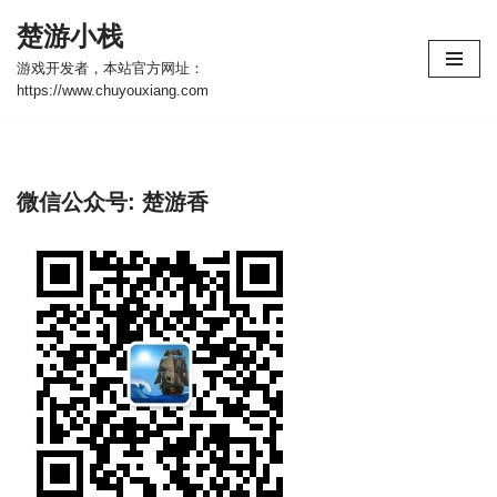
楚游小栈
跳
游戏开发者，本站官方网址：
至
https://www.chuyouxiang.com
正
文
微信公众号: 楚游香