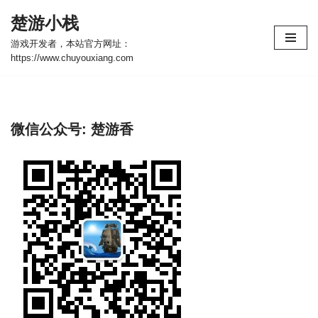
楚游小栈
跳
游戏开发者，本站官方网址：
至
https://www.chuyouxiang.com
正
文
微信公众号: 楚游香