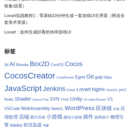
收集/设置）
Lovart实战教程1：零基础10分钟生成一套游戏UI主界面（附送全
套美术资源）
Lovart：如何生成好看的休闲游戏UI
标签
Box2D
Cocos
AI
3d
Blender
CentOS
CocosCreator
Git
Egret
gulp
https
CodeRunner
JavaScript
Jenkins
Lovart
Nginx
Linux
pm2
OpenGL
Unity
Shader
SVN
VS
Redis
SourceTree
TRAE
v8
videoTexture
WordPress
区块链
WebAssembly
压
VSCode
WebGL
压缩
小游戏
后端
插件
缩纹理
物理引
图片压缩
微信小游戏
架构设计
擎
软渲染器
视频播放
鸿蒙