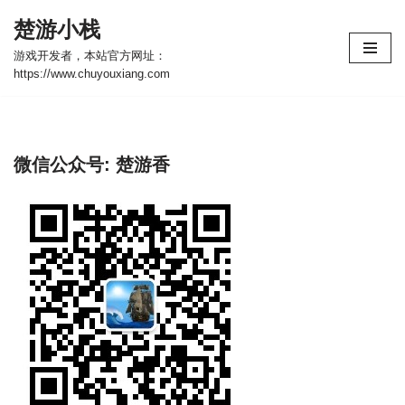
楚游小栈
跳
游戏开发者，本站官方网址：
至
https://www.chuyouxiang.com
正
文
微信公众号: 楚游香